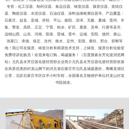
专营：化工仪器、制药仪器、食品仪器、铸造仪器、煤质仪器、造纸仪
器、陶瓷仪器、水泥仪器、石油仪器、涂料油漆检测仪器等。产品覆盖：
石家庄、赵县、栾城、井陉、平山、曲阳、深泽、无极、藁城、晋州、辛
集、赞皇、高邑、正定、宁晋、柏乡、矿区、鹿泉、灵寿、行唐等县市、
远销山西、山东、河南、阳泉、晋城、晋中、运城、安阳、德州、唐山、
张家口、承德、保定、沧州、衡水、定州、安国、廊坊、邢台、邯郸等
地！我公司在煤质、铸造分析有精湛技术支持，上铸造、煤质分析化验室
免费培训化验员！欢迎来电订购，竭诚服务！（百度搜索永芳化玻浏览网
站）元氏县永芳仪器化玻经营部企业简介元氏县永芳仪器化玻经营部坐落
在风景优美的封龙山脚下的河北省石家庄市元氏县城嘉惠街，离蟠龙湖仅
公里，北距石家庄市区仅半小时车程，全国著名文物保护单位封龙山封龙
书院就坐。