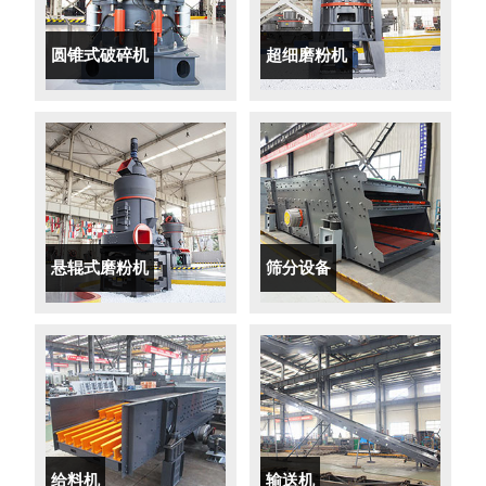
圆锥式破碎机
超细磨粉机
悬辊式磨粉机
筛分设备
给料机
输送机