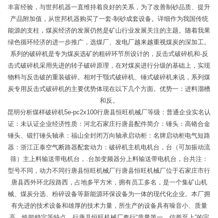
丰富经验，与世邦机器一直维持着良好的关系，为了改善制砂品质、提升
产品附加值，从世邦机器购买了一套-制砂成套设备。详细作为我国传统
能源的支柱，煤炭经济的发展仍然是矿山行业发展关注的主题。随着我果
绿色循环经济的进一步推广，选煤厂、发电厂越来越重视煤炭的深加工。
系列的破碎机是专为煤炭选矿的粗碎环节所设计的，反击式破碎机和-反
击式破碎机采用先进的转子破碎原理，在对煤炭进行分级的基础上，实现
物料与反击破的重装破碎。相对于颚式破碎机、锤式破碎机来说，系列煤
炭专用反击式破碎机的主要优势体现在以下几个方面。优势一：进料溜槽
和反。
昆明分析煤样破碎机5e-pc2x100行唐县恒旺机械厂等级：普通企业实名认
证：未认证企业经济性质：河北石家庄行唐县配件简介：锤头：高铬合金
锤头、锻打锤头轴承：福山全封闭万向轴承启动柜：名牌启动柜电气短路
器：浙江正泰空气断路器配套动力：破碎机主机电机台，台（可加振动流
筛）主上料输送带电机台，.台加变频器分上料输送带电机台，台共注：
型号不同，动力不同行唐县恒旺机械厂行唐县恒旺机械厂位于石家庄市行
唐县西外环北段路西，占地多平方米，拥有员工多名，是一个集矿山机
械、煤炭分选、粉碎设备等新能源环保设备为一体的现代化企业。本厂拥
有先进的技术设备和雄厚的技术力量，所生产的设备具有噪音小、质量
高、性能稳定等特点。行唐县恒旺机械厂奉行“质量第一，信誉至上”的宗