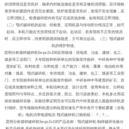
的润滑情况是否良好，轴承内肘板连接处是否有足够的润滑脂。应仔细检
查所有的紧固件是否完全紧固。防护装置是否良好，发现不安全现象，应
立即消除之。检查破碎腔内有无矿石或其他杂物，如有则应立即消除。
（二）颚式破碎机的起动、经检查、证明机器与传动部分情况正常，始可
起动。本机只能在无负荷情况下起动。起动后，若发现有不正常的情况
时，应立即停车，待查明原因排除隐患，方可再次起动。（三）颚式破碎
机的维护和使。
昆明分析煤样破碎机5e-pc2x100应用领域：供地质、冶金、建材、化工、
煤炭等工业部门、大专院校和科研单位的实验室作粗碎、中碎各种中等硬
度的矿石、给料粒度：出料粒度：生产能力：-耗电：重量：电动机作用
对象：煤炭、颚式破碎机：专供地质、冶金、建材、化工、煤炭等工业部
门、大专院校和科研单位的实验室作粗碎、中碎各种中等硬度的矿石、岩
石或其他脆性材料之用。本机结构先进、设计合理、使用寿命长、出料粒
度细而均匀等特点，并且拆装方便，防尘、防污染效果好。本机多次用花
岗岩做破碎实验，实验结果证明完全可以取代中碎直接进入圆盘粉碎机进
行细碎。型号规格给料粒度出料粒度转速生产率外形尺寸整机重量（含电
机）电机功率电源电压.颚式破碎机订购热线：:？,:？,:。
昆明分析煤样破碎机5e-pc2x100产品名称：颚式破碎机-制样破碎化验分
析产品链接.手机版链接.元氏县永芳仪器化玻经营部销售经理：魏永芳：