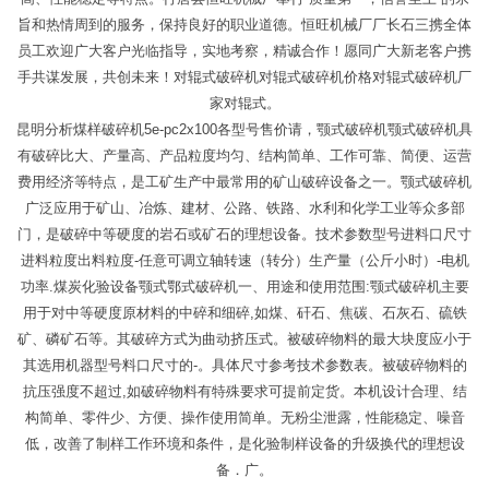
旨和热情周到的服务，保持良好的职业道德。恒旺机械厂厂长石三携全体
员工欢迎广大客户光临指导，实地考察，精诚合作！愿同广大新老客户携
手共谋发展，共创未来！对辊式破碎机对辊式破碎机价格对辊式破碎机厂
家对辊式。
昆明分析煤样破碎机5e-pc2x100各型号售价请，颚式破碎机颚式破碎机具
有破碎比大、产量高、产品粒度均匀、结构简单、工作可靠、简便、运营
费用经济等特点，是工矿生产中最常用的矿山破碎设备之一。颚式破碎机
广泛应用于矿山、冶炼、建材、公路、铁路、水利和化学工业等众多部
门，是破碎中等硬度的岩石或矿石的理想设备。技术参数型号进料口尺寸
进料粒度出料粒度-任意可调立轴转速（转分）生产量（公斤小时）-电机
功率.煤炭化验设备颚式鄂式破碎机一、用途和使用范围:颚式破碎机主要
用于对中等硬度原材料的中碎和细碎,如煤、矸石、焦碳、石灰石、硫铁
矿、磷矿石等。其破碎方式为曲动挤压式。被破碎物料的最大块度应小于
其选用机器型号料口尺寸的-。具体尺寸参考技术参数表。被破碎物料的
抗压强度不超过,如破碎物料有特殊要求可提前定货。本机设计合理、结
构简单、零件少、方便、操作使用简单。无粉尘泄露，性能稳定、噪音
低，改善了制样工作环境和条件，是化验制样设备的升级换代的理想设
备．广。