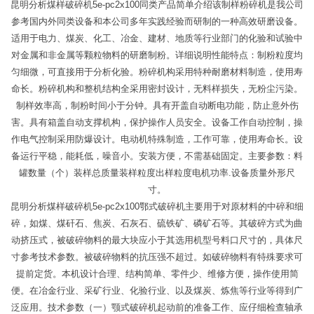
昆明分析煤样破碎机5e-pc2x100同类产品简单介绍该制样粉碎机是我公司
参考国内外同类设备和本公司多年实践经验而研制的一种高效研磨设备。
适用于电力、煤炭、化工、冶金、建材、地质等行业部门的化验和试验中
对金属和非金属等颗粒物料的研磨制粉。详细说明性能特点：制粉粒度均
匀细微，可直接用于分析化验。粉碎机构采用特种耐磨材料制造，使用寿
命长。粉碎机构和整机结构全采用密封设计，无料样损失，无粉尘污染。
制样效率高，制粉时间小于分钟。具有开盖自动断电功能，防止意外伤
害。具有箱盖自动支撑机构，保护操作人员安全。设备工作自动控制，操
作电气控制采用防爆设计。电动机特殊制造，工作可靠，使用寿命长。设
备运行平稳，能耗低，噪音小。安装方便，不需基础固定。主要参数：料
罐数量（个）装样总质量装样粒度出样粒度电机功率.设备质量外形尺
寸。
昆明分析煤样破碎机5e-pc2x100鄂式破碎机主要用于对原材料的中碎和细
碎，如煤、煤矸石、焦炭、石灰石、硫铁矿、磷矿石等。其破碎方式为曲
动挤压式，被破碎物料的最大块应小于其选用机型号料口尺寸的，具体尺
寸参考技术参数。被破碎物料的抗压强不超过。如破碎物料有特殊要求可
提前定货。本机设计合理、结构简单、零件少、维修方便，操作使用简
便。在冶金行业、采矿行业、化验行业、以及煤炭、炼焦等行业等得到广
泛应用。技术参数（一）颚式破碎机起动前的准备工作、应仔细检查轴承