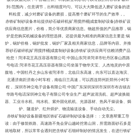
到-范围内，任意调节，出料细度均匀。可以大大降低进入磨矿设备的进
料粒度，减少对磨矿设备的磨损，提高整个磨矿环节的生产效率，。
赤铁矿制砂设备本站提供砂石破碎机|矿用搅拌桶|成套制砂设备|赤铁矿设
供应商信息图片，价格，简介等优质商家信息。物超所值的产品推荐，锅
炉是您购买机械设备的理想选择。还提供最为精准的商家信息主要是:锅
炉，锅炉价格，锅炉批发，锅炉厂家及相关商家信息，品牌等内容。并推
荐砂石破碎机|矿用搅拌桶|成套制砂设备|赤铁矿设供应商可信赖消费产品
给您！菏泽花王高压容器有限公司:中国山东菏泽菏泽市牡丹区泰山西路
号电话:菏泽市花王高压容器有限公司坐落于物华天宝、人杰地灵的中原
腹地，中国牡丹之乡山东省菏泽市，北临日东高速，向东可以直达海滨、
北通济南距济南小时车程，南临日兰高速，可以西连郑州距郑州小时车
程，.深圳市神立电子设备有限公司:中国广东深圳深圳市深圳市布吉镇吉
华路号电话深圳神立电子有限公司专业生产:超声波清洗机、超声波换能
器、工业冷水机、纯水机、紫外固化机机、光源器材、热风干燥设备、焗
炉、隧道炉、红外烘炉、物流输送设备、手动自动无尘。
赤铁矿制砂设备新疆地区铁矿石破碎制砂设备选择：：文章惠帮重工导
读：由于修筑铁路、高速路不免会穿山越岭挖凿山洞，所需路面砂石多是
就地取材，所以常常会遇到把含铁矿石细碎制砂的情况发生，在进行铁矿