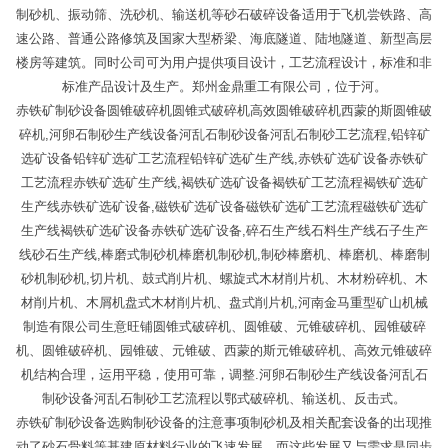
制砂机、振动筛、洗砂机、输送机等砂石破碎设备适用于飞机尝铁路、高
速公路、普通公路修筑及国家大型桥梁、海底隧道、陆地隧道、新型高层
楼房等建筑。同时公司可为用户提供项目设计，工艺流程设计，标准和非
标准产品设计及生产。郑州金鼎重工有限公司，位于河。
赤铁矿制砂设备圆锥破碎机圆锥式破碎机高效圆锥破碎机西蒙的斯圆锥破
碎机,河卵石制砂生产线设备河乱石制砂设备河乱石制砂工艺流程,铅锌矿
选矿设备铅锌矿选矿工艺流程铅锌矿选矿生产线,赤铁矿选矿设备赤铁矿
工艺流程赤铁矿选矿生产线,褐铁矿选矿设备褐铁矿工艺流程褐铁矿选矿
生产线赤铁矿选矿设备,磁铁矿选矿设备磁铁矿选矿工艺流程磁铁矿选矿
生产线褐铁矿选矿设备赤铁矿选矿设备,碎石生产线石料生产线石子生产
线砂石生产线,棒磨式制砂机棒磨机制砂机,制砂棒磨机、棒磨机、棒磨制
砂机制砂机,切片机、鼓式削片机、螺旋式木材削片机、木材粉碎机、木
材削片机、木屑机盘式木材削片机、盘式削片机,河南金马重型矿山机械
制造有限公司生意旺铺圆锥式破碎机、圆锥破、元锥破碎机、园锥破碎
机、圆锥破碎机、园锥破、元锥破、西蒙的斯元锥破碎机、高效元锥破碎
机结构合理，运用平稳，使用可靠，调整.河卵石制砂生产线设备河乱石
制砂设备河乱石制砂工艺流程以鄂式破碎机、输送机、反击式。
赤铁矿制砂设备选购制砂设备的注意事项制砂机及相关配套设备的出现推
动了砂石骨料等基建原材料行业的飞速发展，而这些发展又与需求是同步