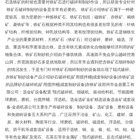
石选铁矿的时候也需要对铁矿石进行破碎和制砂作业，所以研发专业针对
铁矿石破碎制砂的设备是非常有必要的。.铁矿石介绍铁矿石属于一种硬
度较高，较为坚硬的一种炼铁矿石。铁矿石包括；磁铁矿、赤铁矿、褐铁
矿、菱铁矿等，铁矿石根据种类不同其结构也有很多差别常见的有：针铁
矿结构，纤维状结构、钟乳状结构等、更有纹理状结构。铁矿石是钢铁生
产企业的重要原材料，天然矿石（铁矿石）经过破碎、磨碎、磁选、浮
选、重选等程序逐渐选出铁。是含有铁元素或铁化合物能够经济利用的矿
物集合体。铁矿石制砂机介绍由于修筑铁路、高速路不免会穿山越岭挖凿
山洞，所需路面砂石多是就地取材，所以常常会遇到把含铁矿石细碎制砂
的情况发生，于是专门针对铁矿石细碎制砂的设备就出现了辊式破碎。
赤铁矿制砂设备产品介绍砂石破碎机|矿用搅拌桶|成套制砂设备|赤铁矿设
的品牌砂石破碎机|矿用搅拌桶|成套制砂设备|赤铁矿设郑州市金鼎重工有
限公司：选金矿设备配置:颚式破碎机、细破机、振动给料机、节能圆锥
球磨机、磨机、分搅拌桶、浮选机。选金选矿金矿精选设备选金矿成套设
备-金鼎机器公司主要生产有破碎设备、制砂设备、选矿设备、磨粉设备
和免烧砖设备五大系列产品，广泛应用于冶金、矿山、化工、建材、煤
炭、耐火材料、陶瓷等行业。球磨机、破碎机、磁选机、浮选机、分级
机、烘干机等成套选矿设备，适用于选铁、铜、金、银、铅、钨、钼、锰
等有色金属矿及萤石、石英石等非金属矿；颚式破碎机、反击式破碎机、