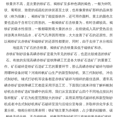
铁量并不高，是次要的铁矿石。褐铁矿呈多种色调的褐色，一般为钟乳
状、葡萄状、致密的或疏松的块状甚至土状，也有像黄铁矿那样的晶体形
状（称为假象）。褐铁矿除了能提炼铁外，还可用作颜料。黄土的颜色主
要也是由于含有它们而形的。一般褐铁矿石含铁量为，有时含磷较高。褐
铁矿的吸水性很强，一般都吸附着大量的水分，在焙烧或入高炉受热后去
掉游离水和结晶水，矿石气孔率因而增加，大大改善了矿石的还原性。所
以褐铁矿比赤铁矿和磁铁矿的还原性都要好。同时，由于去掉了水分相应
地提高了矿石的含铁量。褐铁矿的含铁量虽低于磁铁矿和赤。
赤铁矿制砂设备高磷赤铁矿是最为常见的铁矿石，也是比较难选的铁矿
石。有效的实现高磷赤铁矿提铁降磷工艺是各大铁矿石选矿厂的重要工
作。矿石破碎是铁矿石选矿工艺的重要环节，那么高磷赤铁矿破碎与细碎
用哪种设备好呢？河南科帆矿山生产的新型制砂机、第三代制砂机、冲击
式制砂机、锤式打砂机等设备都是赤铁矿破碎与细碎的最佳选择。通常高
磷赤铁矿提铁降磷工艺都是采用浮选工艺，下面我们就来详细了解科帆制
砂机在赤铁矿选矿除磷中的应用。我们从宜昌某矿山四个不同地点按比列
取样配矿，矿石为粒度范围较大的块矿，采用采用颚式破碎机和新型制砂
机或者冲击式制砂机将矿石破碎至混匀后缩分至每袋，并取样供化学多元
素分析。物相分析结果表明：铁矿物主要为赤褐铁，占少量的硅酸铁、碳
酸铁及硫化铁，不含磁性铁。科帆新型制砂机可以有效的将赤铁矿破碎