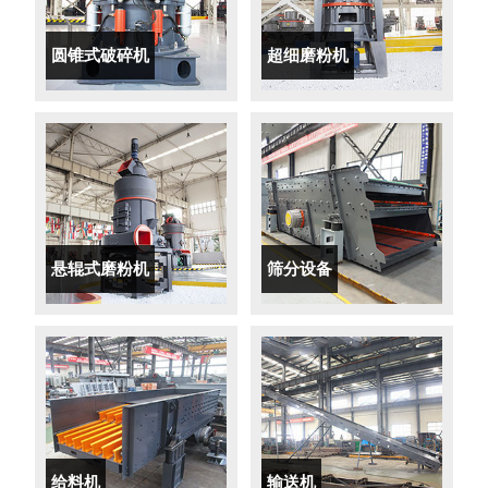
圆锥式破碎机
超细磨粉机
悬辊式磨粉机
筛分设备
给料机
输送机