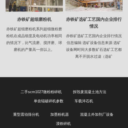
赤铁矿超细磨粉机
赤铁矿选矿工艺国内企业排行
情况
赤铁矿超细磨粉机系列超细微粉磨
粉机在成品细度及电动机功率相同
赤铁矿选矿工艺国内企业排行情况
的情况下，比气流磨、搅拌磨、球
信息编辑:选矿设备信息来源:选矿
磨机的产量高一倍以上。
设备网时间大多数矿石选矿工艺都
离不开脱水过滤（选矿
二手scm1027微粉粉碎机
拆毁废混凝土池方法
单齿辊破碎机参数
车载淬石机
重型震动筛分机
加墨粉机器
混凝土外加剂厂设备
漠铁碎机