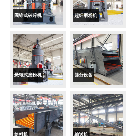
圆锥式破碎机
超细磨粉机
悬辊式磨粉机
筛分设备
给料机
输送机