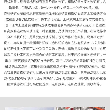
巴伐利亚，瑞典等地形成有重要价值的铁矿。褐铁矿是次要的铁矿石，含
铁量低，但较易冶炼；还可用作颜料，是黄土中的色素物质。褐。
赤褐铁矿石脱硫铂思特选铁效果显著的高磷赤褐铁矿石选矿工艺磁铁矿高
效精选设备浏览次提示：要求预付定金、汇款或网上交易等方式请勿相
信，谨防上当受骗!铂思特选铁效果显著的高磷赤褐铁矿石选矿工艺磁铁
矿高效精选设备赤铁矿是一种氧化物，是铁的主要矿产矿物。在自然界中
分布比较广泛，是重要的炼铁原料，也可用作红色颜料。硬度相对密
度：。赤铁矿是一种弱磁性矿物，赤铁矿的选矿方法有很多种，根据赤铁
矿矿石性质的不同可以分别采用重选，浮选，磁选等多种选矿方法，也可
以采用多种工艺和方法联合的选矿工艺流程。对于粗粒嵌布的赤铁矿，一
般采用重选或磁选的选矿方法分选。对于-结晶粒度的赤铁矿可以采用强
磁选的工艺选别，选用干式强磁选机选别即可获得很好的选矿效果。-结
晶粒度的赤铁矿块矿可以采用赤铁矿跳汰机进行重选，其中跳汰机可以选
别-粒级的赤铁矿块矿，选矿效果好，选矿处理量大。-跳汰机可以对-粒级
的大块赤铁矿进行高效的选别，选矿效果、选矿处理量、回收率等。