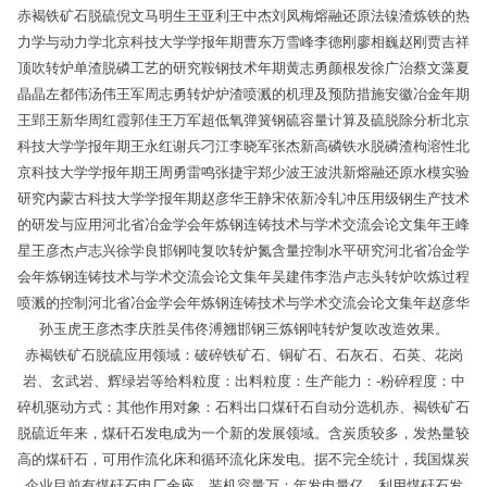
赤褐铁矿石脱硫倪文马明生王亚利王中杰刘凤梅熔融还原法镍渣炼铁的热
力学与动力学北京科技大学学报年期曹东万雪峰李德刚廖相巍赵刚贾吉祥
顶吹转炉单渣脱磷工艺的研究鞍钢技术年期黄志勇颜根发徐广治蔡文藻夏
晶晶左都伟汤伟王军周志勇转炉炉渣喷溅的机理及预防措施安徽冶金年期
王郢王新华周红霞郭佳王万军超低氧弹簧钢硫容量计算及硫脱除分析北京
科技大学学报年期王永红谢兵刁江李晓军张杰新高磷铁水脱磷渣枸溶性北
京科技大学学报年期王周勇雷鸣张捷宇郑少波王波洪新熔融还原水模实验
研究内蒙古科技大学学报年期赵彦华王静宋依新冷轧冲压用级钢生产技术
的研发与应用河北省冶金学会年炼钢连铸技术与学术交流会论文集年王峰
星王彦杰卢志兴徐学良邯钢吨复吹转炉氮含量控制水平研究河北省冶金学
会年炼钢连铸技术与学术交流会论文集年吴建伟李浩卢志头转炉吹炼过程
喷溅的控制河北省冶金学会年炼钢连铸技术与学术交流会论文集年赵彦华
孙玉虎王彦杰李庆胜吴伟佟溥翘邯钢三炼钢吨转炉复吹改造效果。
赤褐铁矿石脱硫应用领域：破碎铁矿石、铜矿石、石灰石、石英、花岗
岩、玄武岩、辉绿岩等给料粒度：出料粒度：生产能力：-粉碎程度：中
碎机驱动方式：其他作用对象：石料出口煤矸石自动分选机赤、褐铁矿石
脱硫近年来，煤矸石发电成为一个新的发展领域。含炭质较多，发热量较
高的煤矸石，可用作流化床和循环流化床发电。据不完全统计，我国煤炭
企业目前有煤矸石电厂余座，装机容量万；年发电量亿。利用煤矸石发