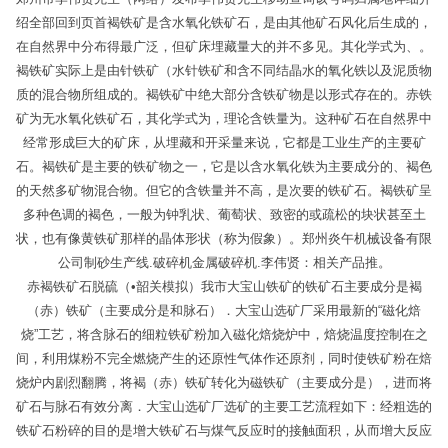
绍全部回到页首褐铁矿是含水氧化铁矿石，是由其他矿石风化后生成的，
在自然界中分布得最广泛，但矿床埋藏量大的并不多见。其化学式为、。
褐铁矿实际上是由针铁矿（水针铁矿和含不同结晶水的氧化铁以及泥质物
质的混合物所组成的。褐铁矿中绝大部分含铁矿物是以形式存在的。赤铁
矿为无水氧化铁矿石，其化学式为，理论含铁量为。这种矿石在自然界中
经常形成巨大的矿床，从埋藏和开采量来说，它都是工业生产的主要矿
石。褐铁矿是主要的铁矿物之一，它是以含水氧化铁为主要成分的、褐色
的天然多矿物混合物。但它的含铁量并不高，是次要的铁矿石。褐铁矿呈
多种色调的褐色，一般为钟乳状、葡萄状、致密的或疏松的块状甚至土
状，也有像黄铁矿那样的晶体形状（称为假象）。郑州炎午机械设备有限
公司制砂生产线.破碎机金属破碎机.李伟贤：相关产品推。
赤褐铁矿石脱硫（•韶关模拟）我市大宝山铁矿的铁矿石主要成分是褐
（赤）铁矿（主要成分是和脉石）．大宝山选矿厂采用最新的“磁化焙
烧”工艺，将含脉石的细粒铁矿粉加入磁化焙烧炉中，焙烧温度控制在之
间，利用煤粉不完全燃烧产生的还原性气体作还原剂，同时使铁矿粉在焙
烧炉内剧烈翻腾，将褐（赤）铁矿转化为磁铁矿（主要成分是），进而将
矿石与脉石有效分离．大宝山选矿厂选矿的主要工艺流程如下：经粗选的
铁矿石粉碎的目的是增大铁矿石与煤气反应时的接触面积，从而增大反应