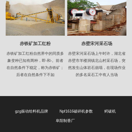
赤铁矿加工红粉
赤壁宋河采石场
赤铁矿加工红粉自然界中的同质多
赤壁宋河采石场上午时许，湖北省
象变种已知有两种，即-和-。前者
赤壁市羊楼洞镇北山村采石场，突
在自然条件下稳定，称为赤铁矿；
然发生山体岩石崩塌，在现场作业
后者在自然条件下不如
的多名采石工中有人当场
gzg振动给料机品牌
Npf1616破碎机参数
鳄破机
阜阳制香厂