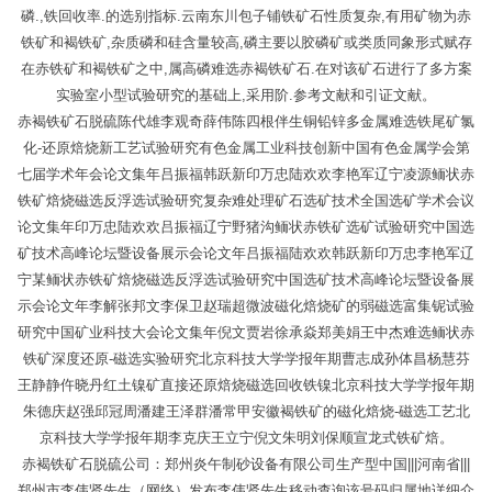
磷.,铁回收率.的选别指标.云南东川包子铺铁矿石性质复杂,有用矿物为赤
铁矿和褐铁矿,杂质磷和硅含量较高,磷主要以胶磷矿或类质同象形式赋存
在赤铁矿和褐铁矿之中,属高磷难选赤褐铁矿石.在对该矿石进行了多方案
实验室小型试验研究的基础上,采用阶.参考文献和引证文献。
赤褐铁矿石脱硫陈代雄李观奇薛伟陈四根伴生铜铅锌多金属难选铁尾矿氯
化-还原焙烧新工艺试验研究有色金属工业科技创新中国有色金属学会第
七届学术年会论文集年吕振福韩跃新印万忠陆欢欢李艳军辽宁凌源鲕状赤
铁矿焙烧磁选反浮选试验研究复杂难处理矿石选矿技术全国选矿学术会议
论文集年印万忠陆欢欢吕振福辽宁野猪沟鲕状赤铁矿选矿试验研究中国选
矿技术高峰论坛暨设备展示会论文年吕振福陆欢欢韩跃新印万忠李艳军辽
宁某鲕状赤铁矿焙烧磁选反浮选试验研究中国选矿技术高峰论坛暨设备展
示会论文年李解张邦文李保卫赵瑞超微波磁化焙烧矿的弱磁选富集铌试验
研究中国矿业科技大会论文集年倪文贾岩徐承焱郑美娟王中杰难选鲕状赤
铁矿深度还原-磁选实验研究北京科技大学学报年期曹志成孙体昌杨慧芬
王静静仵晓丹红土镍矿直接还原焙烧磁选回收铁镍北京科技大学学报年期
朱德庆赵强邱冠周潘建王泽群潘常甲安徽褐铁矿的磁化焙烧-磁选工艺北
京科技大学学报年期李克庆王立宁倪文朱明刘保顺宣龙式铁矿焙。
赤褐铁矿石脱硫公司：郑州炎午制砂设备有限公司生产型中国|||河南省|||
郑州市李伟贤先生（网络）发布李伟贤先生移动查询该号码归属地详细介