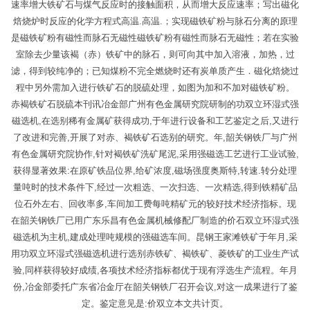
速率增大铁矿石与煤气反应时的接触面积，从而增大反应速率；写出磁化
焙烧炉时反应的化学方程式高温.高温.；实现磁铁矿粉与脉石分离的原理
是磁铁矿粉有磁性而脉石无磁性磁铁矿粉有磁性而脉石无磁性；若在实验
室除去少量该褐（赤）铁矿中的脉石，则可向其中加入溶液，加热，过
滤，得到较纯净的；已知煤粉不完全燃烧时还有炭单质产生．磁化焙烧过
程中另外需加入进行铁矿石的脱硫处理，如图为加和不加对磁铁矿粉。
赤褐铁矿石脱硫本刊讯冶金部广州有色金属研究院研制的功双立环湿式强
磁选机,在选别稀有金属矿获得成功,于年进行设备和工艺鉴定之后,又进行
了改进和完善,开展了对赤、褐铁矿石选别的研究。年,韶关钢铁厂与广州
有色金属研究院协作,针对褐铁矿洗矿尾泥,采用强磁选工艺进行工业试验,
获得显著效果:在原矿铁品位界,给矿浓度,磁场强度奥斯特,转速.转分处理
量吨时的技术条件下,经过一次粗选、一次扫选、一次精选,得到铁精矿品
位石外左右、回收率多,车间加工费每吨精矿元的较好技术经济指标。现
在韶关钢铁厂已用广东乐昌有色金属机械修配厂制造的价石双立环湿式强
磁选机为主机,建成处理吨规模的强磁选车间。昆钢王家滩铁矿于年月,采
用功双立环湿式强磁选机进行选别赤铁矿、褐铁矿、菱铁矿的工业生产试
验,同样获得较好成绩,各项技术经济指标都优于现有浮选生产流程。年月
份,冶金部委托广东省冶金厅在韶关钢铁厂召开会议,对这一成果进行了鉴
定。鉴定意见是:价双立本文共计页。