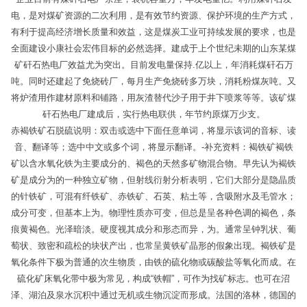
电，是对煤矿资源的二次利用，是有效节约资源、保护环境的生产方式，
有利于提高经济增长质量和效益，这是煤炭工业可持续发展的要求，也是
全面建设小康社会宏伟目标的必然选择。建成于上个世纪未期的山东某煤
矿矸石热电厂效益尤为突出。目前发电量保持.亿以上，年消耗煤矸石万
吨。同时还建起了免烧砖厂，每月生产免烧砖多万块，消耗粉煤灰吨。又
将炉渣用作建材原料和铺路，用灰渣替代沙子用于井下喷浆等等。该矿煤
矸石热电厂建成后，实行热电联供，年节约原煤万少支。
赤褐铁矿石脱硫说明：双击或选中下面任意单词，将显示该词的音标、读
音、翻译等；选中中文或多个词，将显示翻译。-补充资料：褐铁矿褐铁
矿以含水氧化铁为主要成分的、褐色的天然多矿物混合物。早先认为褐铁
矿是成分为的一种独立矿物，但射线衍射分析表明，它们大部分是隐晶质
的针铁矿，可混有纤铁矿、赤铁矿、石英、粘土等，含吸附水及毛管水；
成分可变，但基本上为。物理性质亦可变，但总是呈各种色调的褐色，条
痕黄褐色。光泽暗淡。硬度视其成分和形态而异，为。通常呈钟乳状、葡
萄状、致密和疏松的块状产出，也常呈黄铁矿晶形的假象出现。褐铁矿是
氧化条件下极为普通的次生物质，由铁的硫化物或碳酸盐等氧化而成。在
硫化矿床氧化带中极为常见，构成“铁帽”，可作为找矿标志。也可在沼
泽、湖泊及泉水沉积中通过无机或生物沉淀而形成。法国的洛林，德国的