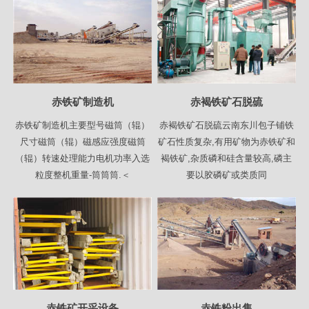
赤铁矿制造机
赤褐铁矿石脱硫
赤铁矿制造机主要型号磁筒（辊）
赤褐铁矿石脱硫云南东川包子铺铁
尺寸磁筒（辊）磁感应强度磁筒
矿石性质复杂,有用矿物为赤铁矿和
（辊）转速处理能力电机功率入选
褐铁矿,杂质磷和硅含量较高,磷主
粒度整机重量-筒筒筒.＜
要以胶磷矿或类质同
赤铁矿开采设备
赤铁粉出售