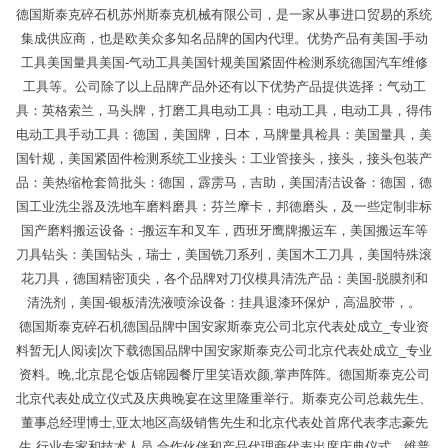
德国斯泰克碎石机苏州斯泰克机械有限公司，是一家从事进口贸易的系统
集成供应商，也是欧美众多知名品牌的国内代理。优势产品有美国-手动
工具美国量具美国-气动工具美国针规美国紧固件检测系统德国汽车维修
工具等。公司除了以上品牌产品外还有以下优势产品提供选择：气动工
具：英格索兰，马头牌，打磨工具电动工具：电动工具，电动工具，得伟
电动工具手动工具：德国，美国牌，日本，马牌量具检具：美国量具，美
国针规，美国紧固件检测系统工业接头：工业管接头，接头，接头包装产
品：美热缩枪套筒批头：德国，霹雳马，吉助，美国清洁设备：德国，德
国工业洗尘器及洗地车磨料磨具：芬兰摩卡，邦德磨头，及一些定制非标
国产磨料搬运设备：-搬运车和叉车，西班牙鹰牌搬运车，美国搬运车等
刀具钻头：美国钻头，瑞士，美国铣刀系列，美国木工刀具，美国特殊滚
花刀具，德国精密顶尖，各个品牌对刀仪模具清洗产品：美国-脱膜剂和
清洗剂，美国-银板清洗液喷涂设备：挂具退漆环保炉，高温胶带，。
德国斯泰克碎石机德国品牌中国安家斯泰克公司北京代表处成立_专业资
料暂无|人阅读|次下载德国品牌中国安家斯泰克公司北京代表处成立_专业
资料。晚,北京昆仑饭店锦园餐厅里笑语欢颜,掌声阵阵。德国斯泰克公司
北京代表处成立仪式及庆典晚宴在这里隆重举行。斯泰克公司总裁先生、
董事总经理博士,亚太地区高级销售先生和北京代表处首席代表李志豪先
生,行业专家和技术人员,合作伙伴和产品代理商代表出席庆典仪式。维普