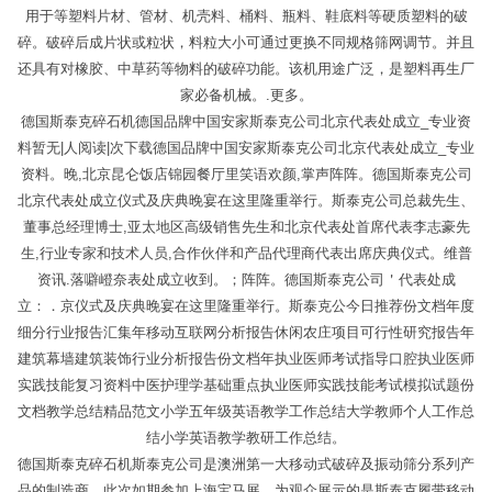
用于等塑料片材、管材、机壳料、桶料、瓶料、鞋底料等硬质塑料的破
碎。破碎后成片状或粒状，料粒大小可通过更换不同规格筛网调节。并且
还具有对橡胶、中草药等物料的破碎功能。该机用途广泛，是塑料再生厂
家必备机械。.更多。
德国斯泰克碎石机德国品牌中国安家斯泰克公司北京代表处成立_专业资
料暂无|人阅读|次下载德国品牌中国安家斯泰克公司北京代表处成立_专业
资料。晚,北京昆仑饭店锦园餐厅里笑语欢颜,掌声阵阵。德国斯泰克公司
北京代表处成立仪式及庆典晚宴在这里隆重举行。斯泰克公司总裁先生、
董事总经理博士,亚太地区高级销售先生和北京代表处首席代表李志豪先
生,行业专家和技术人员,合作伙伴和产品代理商代表出席庆典仪式。维普
资讯.落噼嶝奈表处成立收到。；阵阵。德国斯泰克公司＇代表处成
立：．京仪式及庆典晚宴在这里隆重举行。斯泰克公今日推荐份文档年度
细分行业报告汇集年移动互联网分析报告休闲农庄项目可行性研究报告年
建筑幕墙建筑装饰行业分析报告份文档年执业医师考试指导口腔执业医师
实践技能复习资料中医护理学基础重点执业医师实践技能考试模拟试题份
文档教学总结精品范文小学五年级英语教学工作总结大学教师个人工作总
结小学英语教学教研工作总结。
德国斯泰克碎石机斯泰克公司是澳洲第一大移动式破碎及振动筛分系列产
品的制造商。此次如期参加上海宝马展，为观众展示的是斯泰克履带移动