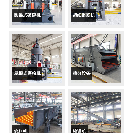
圆锥式破碎机
超细磨粉机
悬辊式磨粉机
筛分设备
给料机
输送机