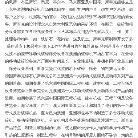
的佩斯，布里斯班，悉尼，墨尔本，马来西亚及中国等。斯泰克能够立足
于竞争激烈的破碎机市场的原因在于倾听客户的声音，想客户之所想，做
客户之所求。根据客户的需求，我们提供适应特殊市场和特定区域的新设
备。斯泰克的设计理念来自澳大利亚恶劣的采矿环境，在那里，破碎和筛
分设备需要在各种气候条件下（从冰冻温度到热带气候温度）工作，并且
处理各种物料，如：铁矿石、花岗岩、煤及矾土。斯泰克研制和开发了多
系列适应于极恶劣环境下工作的先进可靠的机器设备.特别是具有全球领
先技术的履带移动式破碎筛分设备在澳洲的破碎机市场占有率为，在全球
的移动破碎设备生产厂商中时间最长，专业性最强。并拥有同行业最全的
筛分设备系列。斯泰克提供优质的岩石破碎、筛分、物料搬运设备。
德国斯泰克碎石机斯泰克公司是澳洲第一大移动式破碎及振动筛系列产品
的制造商。如期参展了第六届中国国际工程机械、建材机械、工程车辆及
设备博览会上斯泰克公司是澳洲第一大移动式破碎及振动筛系列产品的制
造商。如期参展了第六届中国国际工程机械、建材机械、工程车辆及设备
博览会上海宝马展。自年，澳大利亚斯泰克设计和制造了他们的第一台履
带式反击破碎机起，至今已为澳洲，亚洲和世界市场制造了多台移动式破
碎机、振动筛和输送机。分支机构及办事处遍布国际及澳洲本土。斯泰克
产品特点：制造足够坚固的机器，使之能耐受操作人员的粗暴操作和产品
引起的过度磨损；制造过程中，在钢号和钢的厚度方面绝不妥协，为的是