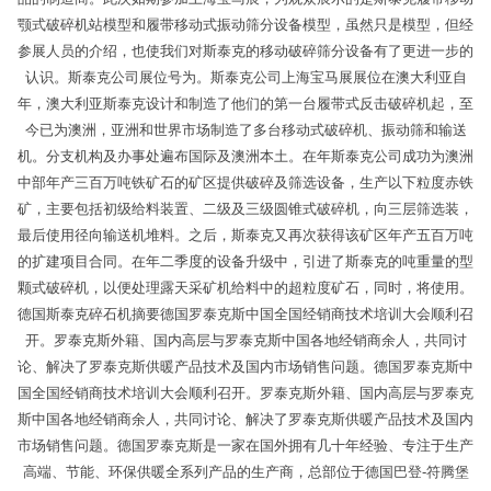
颚式破碎机站模型和履带移动式振动筛分设备模型，虽然只是模型，但经
参展人员的介绍，也使我们对斯泰克的移动破碎筛分设备有了更进一步的
认识。斯泰克公司展位号为。斯泰克公司上海宝马展展位在澳大利亚自
年，澳大利亚斯泰克设计和制造了他们的第一台履带式反击破碎机起，至
今已为澳洲，亚洲和世界市场制造了多台移动式破碎机、振动筛和输送
机。分支机构及办事处遍布国际及澳洲本土。在年斯泰克公司成功为澳洲
中部年产三百万吨铁矿石的矿区提供破碎及筛选设备，生产以下粒度赤铁
矿，主要包括初级给料装置、二级及三级圆锥式破碎机，向三层筛选装，
最后使用径向输送机堆料。之后，斯泰克又再次获得该矿区年产五百万吨
的扩建项目合同。在年二季度的设备升级中，引进了斯泰克的吨重量的型
颗式破碎机，以便处理露天采矿机给料中的超粒度矿石，同时，将使用。
德国斯泰克碎石机摘要德国罗泰克斯中国全国经销商技术培训大会顺利召
开。罗泰克斯外籍、国内高层与罗泰克斯中国各地经销商余人，共同讨
论、解决了罗泰克斯供暖产品技术及国内市场销售问题。德国罗泰克斯中
国全国经销商技术培训大会顺利召开。罗泰克斯外籍、国内高层与罗泰克
斯中国各地经销商余人，共同讨论、解决了罗泰克斯供暖产品技术及国内
市场销售问题。德国罗泰克斯是一家在国外拥有几十年经验、专注于生产
高端、节能、环保供暖全系列产品的生产商，总部位于德国巴登-符腾堡