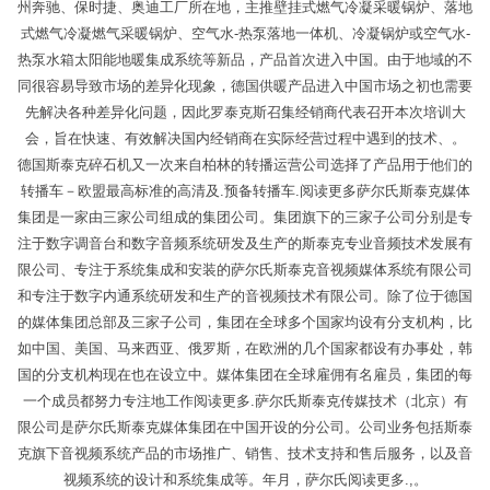
州奔驰、保时捷、奥迪工厂所在地，主推壁挂式燃气冷凝采暖锅炉、落地
式燃气冷凝燃气采暖锅炉、空气水-热泵落地一体机、冷凝锅炉或空气水-
热泵水箱太阳能地暖集成系统等新品，产品首次进入中国。由于地域的不
同很容易导致市场的差异化现象，德国供暖产品进入中国市场之初也需要
先解决各种差异化问题，因此罗泰克斯召集经销商代表召开本次培训大
会，旨在快速、有效解决国内经销商在实际经营过程中遇到的技术、。
德国斯泰克碎石机又一次来自柏林的转播运营公司选择了产品用于他们的
转播车－欧盟最高标准的高清及.预备转播车.阅读更多萨尔氏斯泰克媒体
集团是一家由三家公司组成的集团公司。集团旗下的三家子公司分别是专
注于数字调音台和数字音频系统研发及生产的斯泰克专业音频技术发展有
限公司、专注于系统集成和安装的萨尔氏斯泰克音视频媒体系统有限公司
和专注于数字内通系统研发和生产的音视频技术有限公司。除了位于德国
的媒体集团总部及三家子公司，集团在全球多个国家均设有分支机构，比
如中国、美国、马来西亚、俄罗斯，在欧洲的几个国家都设有办事处，韩
国的分支机构现在也在设立中。媒体集团在全球雇佣有名雇员，集团的每
一个成员都努力专注地工作阅读更多.萨尔氏斯泰克传媒技术（北京）有
限公司是萨尔氏斯泰克媒体集团在中国开设的分公司。公司业务包括斯泰
克旗下音视频系统产品的市场推广、销售、技术支持和售后服务，以及音
视频系统的设计和系统集成等。年月，萨尔氏阅读更多.,。