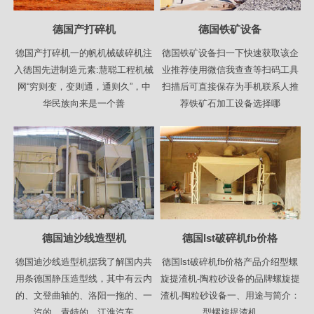
德国产打碎机
德国铁矿设备
德国产打碎机一的帆机械破碎机注
德国铁矿设备扫一下快速获取该企
入德国先进制造元素:慧聪工程机械
业推荐使用微信我查查等扫码工具
网“穷则变，变则通，通则久”，中
扫描后可直接保存为手机联系人推
华民族向来是一个善
荐铁矿石加工设备选择哪
德国迪沙线造型机
德国lst破碎机fb价格
德国迪沙线造型机据我了解国内共
德国lst破碎机fb价格产品介绍型螺
用条德国静压造型线，其中有云内
旋提渣机-陶粒砂设备的品牌螺旋提
的、文登曲轴的、洛阳一拖的、一
渣机-陶粒砂设备一、用途与简介：
汽的、青特的、江淮汽车
型螺旋提渣机