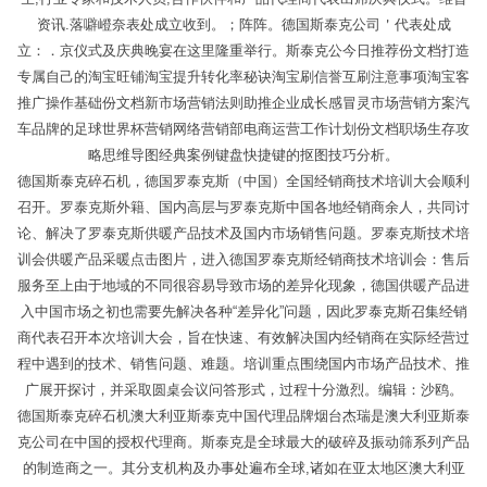
资讯.落噼嶝奈表处成立收到。；阵阵。德国斯泰克公司＇代表处成
立：．京仪式及庆典晚宴在这里隆重举行。斯泰克公今日推荐份文档打造
专属自己的淘宝旺铺淘宝提升转化率秘诀淘宝刷信誉互刷注意事项淘宝客
推广操作基础份文档新市场营销法则助推企业成长感冒灵市场营销方案汽
车品牌的足球世界杯营销网络营销部电商运营工作计划份文档职场生存攻
略思维导图经典案例键盘快捷键的抠图技巧分析。
德国斯泰克碎石机，德国罗泰克斯（中国）全国经销商技术培训大会顺利
召开。罗泰克斯外籍、国内高层与罗泰克斯中国各地经销商余人，共同讨
论、解决了罗泰克斯供暖产品技术及国内市场销售问题。罗泰克斯技术培
训会供暖产品采暖点击图片，进入德国罗泰克斯经销商技术培训会：售后
服务至上由于地域的不同很容易导致市场的差异化现象，德国供暖产品进
入中国市场之初也需要先解决各种“差异化”问题，因此罗泰克斯召集经销
商代表召开本次培训大会，旨在快速、有效解决国内经销商在实际经营过
程中遇到的技术、销售问题、难题。培训重点围绕国内市场产品技术、推
广展开探讨，并采取圆桌会议问答形式，过程十分激烈。编辑：沙鸥。
德国斯泰克碎石机澳大利亚斯泰克中国代理品牌烟台杰瑞是澳大利亚斯泰
克公司在中国的授权代理商。斯泰克是全球最大的破碎及振动筛系列产品
的制造商之一。其分支机构及办事处遍布全球,诸如在亚太地区澳大利亚