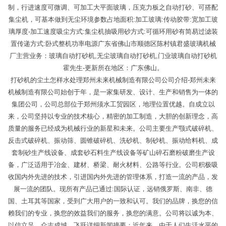
制，行进速度可微调、可加工大平面玻璃，压克力板之自动打砂、可搭配
集尘机，可基本做到无尘环境参数占地面积:加工玻璃:传动胶带:宽加工玻
璃厚度-加工速度吸尘方式:集尘机抽吸用砂方式:可循环用砂有简易过滤装
置传递方式:卧式整机功率电源广东省佛山市顺德区陈村镇君盛玻璃机械
厂主营业务：玻璃自动打砂机,无尘玻璃自动打砂机,门业玻璃自动打砂机
霍先生-更新所在地区：广东佛山。
打砂机的尘土怎样水处理郑州未来机械制造有限公司公司介绍-郑州未来
机械制造有限公司始创于年，是一家集研发、设计、生产和销售为一体的
集团公司，公司总部位于郑州须水工贸园区，地理位置优越。自成立以
来，公司坚持以专业的技术核心，精密的加工制造，大胆的创新理念，高
质量的服务已经成为机械行业的新星和未来。公司主要生产颚式破碎机、
反击式破碎机、振动筛、圆锥破碎机、洗砂机、制砂机、振动给料机、成
套制砂生产线设备、成套砂石料生产线设备等矿山碎石磨粉破磨生产设
备，广泛适用于冶金、建材、桥梁、耐火材料、公路等行业。公司积极吸
收国内外先进的技术，引进国内外先进的管理体系，打造一流的产品，发
展一流的团队。现所有产品已通过:国际认证，远销俄罗斯、南非、德
国、土耳其等国家，受到广大用户的一致和认可。我们的品牌，换您的信
赖我们的专业，换您的效益我们的服务，换您的满意。公司将以诚为本、
以信立足、众志成城、飞跃详细新闻摘要：近年来，由于人们生活水平的