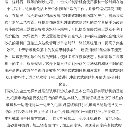
渣，煤矸石，煤等的制砂过程，冲击式式制砂机会使用很长一段时间在这
个过程中，这就难免沾上灰尘会影响正常的工作，并最终缩短其使用寿
命。在这里，我会教你如何高效清洁冲击式制砂机内部的灰尘。提高袋式
除尘器的工艺布置。根据装饰皮带机冲击式式制砂机的除尘器捕手为改造
灰斗袋式除尘器收集标准为双料斗结构，可以提高布袋式除尘器及有利于
高炉配管（大导管角）为设置波纹管中的空气入口中的灰尘的化合物式制
砂机的进料口直接进入波纹管可以节省肘部，降低系统阻力，提高了集尘
效率。由于砂带机角落中的灰尘限制场条件，建设溜槽和集尘罩不能更
改。应该改变的除尘过程的安排，使除尘罩在微负状态，从而消除了皮带
机上的尘土。根据规则，它是不是只帮助到受益的过滤材料和脉冲阀的使
用寿命也到改善的全面收集效率的冲击式式制砂机和皮带机，冲击式制砂
机干物料时，适当的水喷（可以被进行冲击式式制砂机开放为后-分钟）
化合。
打砂机的尘土怎样水处理型玻璃打沙机该机是本公司在原有喷砂机的基础
上,根据市场的需要改进而成的新产品,本机的主要特证就是改变了以往的
玻璃从一边进还得从一边出的毛病,君盛玻璃打沙机玻璃从这边进从另一
边出,打沙效果好,速度快.而且无尘,是最理想的环保型打沙机.主要特点、
本机械采用击砂量方式设计，自动打砂加工，免空压机设备，节能环保、
出砂量可微调，加工物表面均匀，加工速度快、输送带速度采变频式控