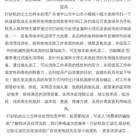
提高，。
打砂机的尘土怎样水处理广东省中山市中山市小榄镇小榄大道南号扫一下
快速获取该企业推荐使用微信我查查等扫码工具扫描后可直接保存为手机
联系人推荐翔天履带通过式打砂机可处理金属和大理石及瓷砖等的详细描
述：一、设备用途本机适用于大批量，多品种的各种的铸件及铆焊件的表
面清理或强化，能有效地去除工件表面的粘砂，锈斑及氧化皮，并提高工
件的机械性能和表面的抗腐蚀能力。可定做非标准机器二、功能概述-型
履带通过式抛丸清理机，是针对金属和大理石表面处理的专用抛丸喷砂设
备。通过抛丸加工，可以清除工件表面的线纹和内应力，从而提高工件的
观赏性和着色的附着力，达到提高产品质量的目的。该抛丸机具有如下特
点：抛丸室及抛丸器的布置方式均经过计算机抛射仿真后确定，对工件表
面喷砂全面、彻底。采用适当抛丸量、低能耗的抛丸器。能显著的提高喷
砂效率，获得满意的清理质量。采用水处理除尘器，除尘效率高，低消
耗，清灰再生性能好，成本低，更换、维修方便。采用分离装置利用蜗流
风。
打砂机的尘土怎样水处理负责声明：如需要投诉，可进入“消费者防骗指
南”了解投诉及处理流程，我们将竭诚为您服务！打砂机除尘滤芯,吸砂机
过除尘滤芯信龙滤清器厂欢迎来电段先生苗小姐座机：:更多优质滤芯，