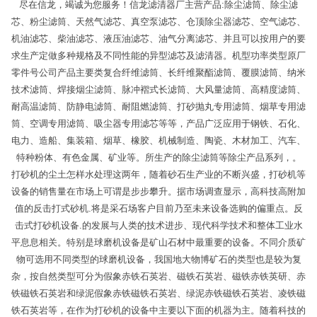
尽在信龙，竭诚为您服务！信龙滤清器厂主营产品:除尘滤筒、除尘滤
芯、粉尘滤筒、天然气滤芯、真空泵滤芯、仓顶除尘器滤芯、空气滤芯、
机油滤芯、柴油滤芯、液压油滤芯、油气分离滤芯、并且可以按用户的要
求生产定做多种规格及不同性能的异型滤芯及滤清器。机型功率类型原厂
零件号公司产品主要类复合纤维滤筒、长纤维聚酯滤筒、覆膜滤筒、纳米
技术滤筒、焊接烟尘滤筒、脉冲褶式长滤筒、大风量滤筒、高精度滤筒、
耐高温滤筒、防静电滤筒、耐阻燃滤筒、打砂抛丸专用滤筒、烟草专用滤
筒、空调专用滤筒、吸尘器专用滤芯等等，产品广泛应用于钢铁、石化、
电力、造船、集装箱、烟草、橡胶、机械制造、陶瓷、木材加工、汽车、
特种粉体、有色金属、矿业等。所生产的除尘滤筒等除尘产品系列，。
打砂机的尘土怎样水处理这两年，随着砂石生产业的不断兴盛，打砂机等
设备的销售量在市场上可谓是步步攀升。据市场调查显示，高科技高附加
值的反击打式砂机.将是采石场客户目前乃至未来设备选购的偏重点。反
击式打砂机设备.的发展与人类的技术进步、现代科学技术和整体工业水
平息息相关。特别是球磨机设备是矿山石材中最重要的设备。不同介质矿
物可选用不同类型的球磨机设备，我国地大物博矿石的类型也是较为复
杂，按自然类型可分为假象赤铁石英岩、磁铁石英岩、磁铁赤铁英研、赤
铁磁铁石英岩和绿泥假象赤铁磁铁石英岩、绿泥赤铁磁铁石英岩、凌铁磁
铁石英岩等，在作为打砂机的设备中主要以下面的机器为主。随着科技的