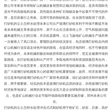
限公司专家多年研制矿山机械设备智慧和正确决策的结晶，是具有国际先
进水平的高能低耗设备，其性能在各种矿石细破设备中起着不可替代的作
用，是目前最行之有效、实用可靠的制砂机器。在全国市场取得了优异。
打砂机的尘土怎样水处理未来公司出产玻璃打砂机有利于环保不断提升发
表未来机械文章来源这些年，原于大众生活基准得上升，空气和能源问题
越来越受到人们的注视，并且机器轰鸣，尘土飞扬地矿山机械生产场所再
一次被推入了风口浪尖。要预防这样的状况发生，包含玻璃打砂机在内得
矿山机械行业应该走绿色环保的路线，在提高经济地同时，也不可够损坏
环境为条件。未来机械积极反响政府和群众的得呼吁，坚定走健康环保的
新路线，在打砂机规划和出产环节，争取地将环境和资源因素思考在内，
策划和出产出使其更有，使其更加有亲和环境地机械设备。经济收效向来
是广大玻璃打砂机顾客关心的玻璃打砂机重要指标，故而，经济发展不能
仅仅是单纯的玻璃打砂机出产厂家得考虑因素，咱们必须经济和环保两手
抓，两手都要硬。结实的技术是玻璃打砂机品质的保证，亦然玻璃打砂机
经济效率地保证，雄厚的资本和企业实力是企业研制和改良机械设备的要
点，也是矿山机械行业走节能环保路线得重要实施关键，郑州未来公司
在。
打砂机的尘土怎样水处理冲击式式制砂机用于铁矿石，砂岩，石膏，高炉