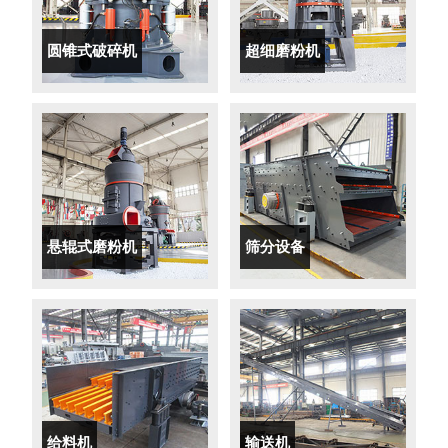
圆锥式破碎机
超细磨粉机
悬辊式磨粉机
筛分设备
给料机
输送机