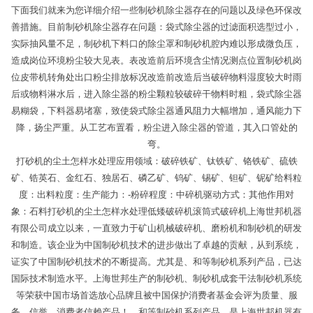
下面我们就来为您详细介绍一些制砂机除尘器存在的问题以及绿色环保改
善措施。目前制砂机除尘器存在问题：袋式除尘器的过滤面积选型过小，
实际抽风量不足，制砂机下料口的除尘罩和制砂机腔内难以形成微负压，
造成岗位环境粉尘较大见表。表改造前后环境含尘情况测点位置制砂机岗
位皮带机转角处出口粉尘排放标况改造前改造后当破碎物料湿度较大时雨
后或物料淋水后，进入除尘器的粉尘颗粒较破碎干物料时粗，袋式除尘器
易糊袋，下料器易堵塞，致使袋式除尘器通风阻力大幅增加，通风能力下
降，扬尘严重。从工艺布置看，粉尘进入除尘器的管道，其入口管处的
弯。
打砂机的尘土怎样水处理应用领域：破碎铁矿、钛铁矿、铬铁矿、硫铁
矿、锆英石、金红石、独居石、磷乙矿、钨矿、锡矿、钽矿、铌矿给料粒
度：出料粒度：生产能力：-粉碎程度：中碎机驱动方式：其他作用对
象：石料打砂机的尘土怎样水处理低矮破碎机滚筒式破碎机上海世邦机器
有限公司成立以来，一直致力于矿山机械破碎机、磨粉机和制砂机的研发
和制造。该企业为中国制砂机技术的进步做出了卓越的贡献，从到系统，
证实了中国制砂机技术的不断提高。尤其是、和等制砂机系列产品，已达
国际技术制造水平。上海世邦生产的制砂机、制砂机成套干法制砂机系统
等荣获中国市场首选放心品牌且被中国保护消费者基金会评为质量、服
务、信誉、消费者信赖产品！、和等制砂机系列产品，是上海世邦机器有