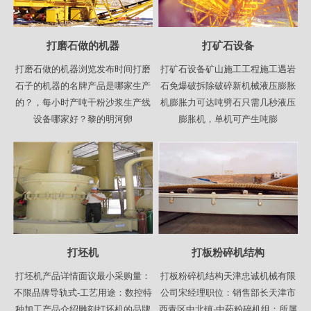
打磨石做的机器
打矿石设备
打磨石做的机器浏览发布时间打磨
打矿石设备矿山施工工程施工遇岩
石子的机器的名牌产品是哪家生产
石免爆破拆除破碎新机械液压膨胀
的？，每小时产吨干粉沙浆生产线
机膨胀力可达吨劈石只需几秒液压
设备哪家好？黎的明河卵
膨胀机，单机可产生吨膨
打坯机
打板粉碎机结构
打坯机产品详情面议最小采购量：
打板粉碎机结构天津忠诚机械有限
不限品牌导轨式-工艺用途：数控特
公司宋经理职位：销售部长天津市
种加工产品介绍雕刻打坯机的品牌
西青区中北镇-中药粉碎机组：所属