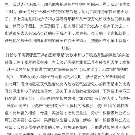
里。我以为他还想玩，却见他去把漏掉的挖掘机捡回来。恩，我还没注意
到呢。孩子们对沙子和水都特别的感兴趣，见到了就连身家性命也不顾
了。书上说这是因为沙子和水都没有形状却又千变万化所以令他们特别着
迷。然而沙子很脏，水更别提了，把衣服打湿了怎么办？着凉了怎么办？
所以很多大人有深恐自己的孩子玩沙子，水更甚。今天的一个家长就是，
任凭他的孩子饥渴的看着别的孩子在沙子里疯玩，把他困在小车上就是不
让他。
打捞沙子需要哪些工具如图所示是“比较水和沙子吸热升温的属性”的实验
装置．除了图示的器材外，本实验还需要的测量工具有秒表和天平；水和
沙子吸热的多少是通过加热时间来反映的（选填“温度计示数”或“加热时
间”）．实验发现水和沙子升高相同的温度时，沙子需要的加热时间短．
由此可知沿海地区昼夜气温变化比内陆地区气温变化小的原因是水的比热
容比泥土和沙子的比热容大．②关于该实验的变量控制，下列要求中不正
确的是（填字母）．采用相同的加热方法（如酒精灯火焰的大小，与烧杯
底的距离等）．烧杯中分别装入相同体积的水和沙．使用相同的烧杯考
点：比热容的概念．专题：实验题；控制变量法．分析：根据吸热公式△
可知还需要什么器材，采用控制变量法实验．解答：解：根据吸热公式△
可知，实验还需要称质量的天平，放热设备相同，只能通过加热时间来控
制水和沙子吸热．沿海地区昼夜气温变化比内陆地区气温变化小的原因