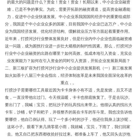
的最大的问题是什么？资金！资金！资金！长期以来，中小企业业融资
难，已是不争的事实。为此，需要开拓新的融资通道，提高资金融通能
力，促进中小企业快速发展。中小企业系我国国民经济中的重要组成部
分，我国是个中小企业众多的国家，目前我国中小企业已达万户，中小企
业为我国经济发展、优化经济结构、缓解就业压力等方面起着重要作用。
近年来，打捞河沙行业整体发展良好，但是行业内中小企业也面临融资难
这一问题，成为困扰行业进一步壮大规模的制约性因素。那么，打捞河沙
行业中小企业融资的出路在哪里？如何高效、低成本地引入资金，充实企
业发展能力？如何在引入资金的同时引入资源，开拓企业发展新局面？
二、新三板扩容为打捞河沙行业中小企业提供发展新机（一）新三板发展
如火如荼十八届三中全会指出，经济体制改革是未来我国全面深化改革的
重点，。
打捞沙子需要哪些工具最近因为卡卡身体小有不适，先是发烧，后又不进
食，一直没带他出过门。今天很温暖，卡卡也彻底恢复了。于是去玩沙。
要出门了，我喊：宝贝，把玩沙子的玩具找出来带上。他很认真的找出大
卡车，沙桶，铲子和耙子，并很整齐的装在卡车的车斗里。我也没告诉他
要哪些，他自己倒认得。玩了一个多小时的沙子，他还往我身上泼沙呢，
这坏小子。眼看下来几滴零星小雨，我就喊，宝贝，下雨了，我们回家
去。他又自己把东西都收拾好拉过来。都准备上车了，他又回头去沙地