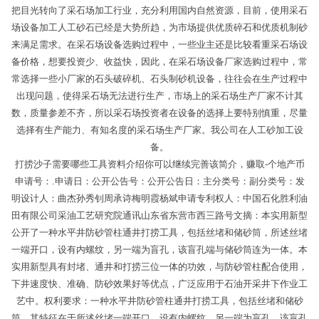
把目光转向了采石场加工行业，充分利用国内自然资源，目前，使用采石
场设备加工人工砂石已经是大势所趋，为市场提供优质碎石和优质机制砂
来满足需求。在采石场设备选购过程中，一些业主还是比较看重采石场设
备价格，想要投资少、收益快，因此，在采石场设备厂家选购过程中，常
常选择一些小厂家的石头破碎机、石头制砂机设备，往往会在生产过程中
出现问题，使得采石场无法进行生产，市场上的采石场生产厂家不计其
数，质量参差不齐，所以采石场投资者在设备的选择上要特别慎重，尽量
选择有生产能力、有知名度的采石场生产厂家。我公司在人工砂加工设
备。
打捞沙子需要哪些工具资料介绍你可以继续完善该简介，赚取-个地产币
申请号：.申请日：公开公告号：公开公告日：主分类号：副分类号：发
明设计人：曲杰孙秀钊周承诗梅明霞杨斌申请专利权人：中国石化胜利油
田有限公司采油工艺研究院通讯山东省东营市西三路号文摘：本实用新型
公开了一种水平井防砂管柱通井打捞工具，包括丝堵和储砂筒，所述丝堵
一端开口，设有内螺纹，另一端为盲孔，该盲孔端与储砂筒连为一体。本
实用新型具有封堵、通井和打捞三位一体的功效，与防砂管柱配合使用，
下井速度快、准确、防砂效果好等优点，广泛应用于石油开采井下作业工
艺中。权利要求：一种水平井防砂管柱通井打捞工具，包括丝堵和储砂
筒，其特征在于所述丝堵一端开口，设有内螺纹，另一端为盲孔，该盲孔