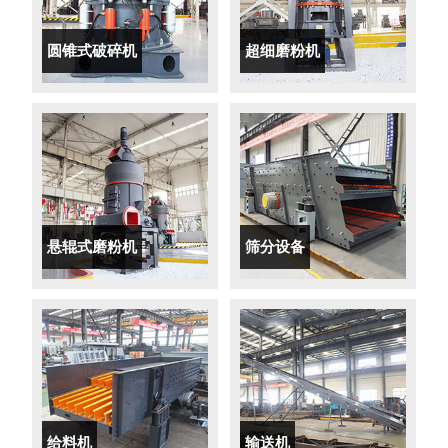
圆锥式破碎机
超细磨粉机
悬辊式磨粉机
筛分设备
给料机
输送机