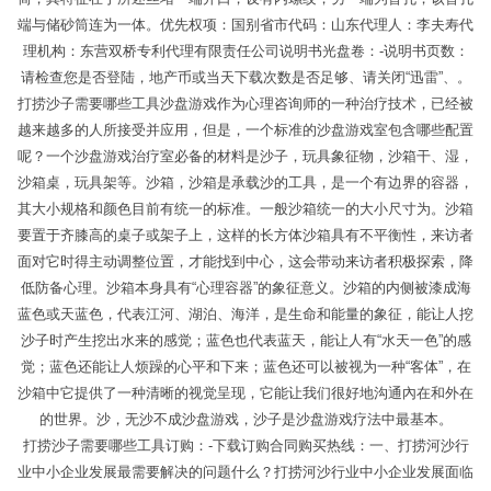
端与储砂筒连为一体。优先权项：国别省市代码：山东代理人：李夫寿代
理机构：东营双桥专利代理有限责任公司说明书光盘卷：-说明书页数：
请检查您是否登陆，地产币或当天下载次数是否足够、请关闭“迅雷”、。
打捞沙子需要哪些工具沙盘游戏作为心理咨询师的一种治疗技术，已经被
越来越多的人所接受并应用，但是，一个标准的沙盘游戏室包含哪些配置
呢？一个沙盘游戏治疗室必备的材料是沙子，玩具象征物，沙箱干、湿，
沙箱桌，玩具架等。沙箱，沙箱是承载沙的工具，是一个有边界的容器，
其大小规格和颜色目前有统一的标准。一般沙箱统一的大小尺寸为。沙箱
要置于齐膝高的桌子或架子上，这样的长方体沙箱具有不平衡性，来访者
面对它时得主动调整位置，才能找到中心，这会带动来访者积极探索，降
低防备心理。沙箱本身具有“心理容器”的象征意义。沙箱的内侧被漆成海
蓝色或天蓝色，代表江河、湖泊、海洋，是生命和能量的象征，能让人挖
沙子时产生挖出水来的感觉；蓝色也代表蓝天，能让人有“水天一色”的感
觉；蓝色还能让人烦躁的心平和下来；蓝色还可以被视为一种“客体”，在
沙箱中它提供了一种清晰的视觉呈现，它能让我们很好地沟通內在和外在
的世界。沙，无沙不成沙盘游戏，沙子是沙盘游戏疗法中最基本。
打捞沙子需要哪些工具订购：-下载订购合同购买热线：一、打捞河沙行
业中小企业发展最需要解决的问题什么？打捞河沙行业中小企业发展面临