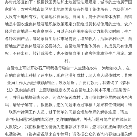
办对此答复如下：根据我国宪法和土地管理法规规定，城市的土地属于国
家所有，农村和城市郊区的土地除国家所有外属于集体所有，也就是说个
人没有土地所有权。宅基地和自留地、自留山，属于农民集体所有。自留
地是中国农业集体经济组织按政策规定分配给成员长期使用的土地。农户
经营自留地是一项家庭副业，可以充分利用剩余劳动力和劳动时间，生产
各种农副产品，满足家庭生活和市场需要，增加收入，活跃农村经济。自
留地生产是集体经济的必要补充。自留地属于集体所有，其成员只有使用
权，不得出租、转让或买卖，也不得擅自用于建房等非农业生产用途。农
村。
自留地上可以开砂石厂吗我岳母独自一人生活在农村，为增加收入，在.
亩的自留地上种植了速生杨，现在已满年成材，老人雇人采伐树木，县林
业局工作人员赶到现场制止，没收油锯，并要罚款元，我查询了《森林
法》及实施条例，上面明确规定农民在自留地上的树木不用办理采伐许
可，并且该地块远离公路、河流的偏远农村，请问律师林业局的做法合法
吗，请给予解答，。很抱歉，您的问题未通过审核！如果有任何疑问，请
联系华律网工作人员，过于简单的问题会增加律师的解答难度，请点
击“补充问题”对您的情况进行更详细的描述。补充问题可能当前在线律师
人数较少，我们根据您的情况为您推荐以下律师，您可以直接向律师免费
电话咨询。（咨询请说明来自华律网）请依据公众的咨询内容做出相关解