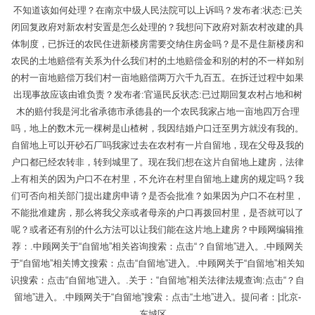
不知道该如何处理？在南京中级人民法院可以上诉吗？发布者:状态:已关
闭回复政府对新农村安置是怎么处理的？我想问下政府对新农村改建的具
体制度，已拆迁的农民住进新楼房需要交纳住房金吗？是不是住新楼房和
农民的土地赔偿有关系为什么我们村的土地赔偿金和别的村的不一样如别
的村一亩地赔偿万我们村一亩地赔偿两万六千九百五。在拆迁过程中如果
出现事故应该由谁负责？发布者:官逼民反状态:已过期回复农村占地和树
木的赔付我是河北省承德市承德县的一个农民我家占地一亩地四万合理
吗，地上的数木元一棵树是山楂树，我因结婚户口迁至男方就没有我的。
自留地上可以开砂石厂吗我家过去在农村有一片自留地，现在父母及我的
户口都已经农转非，转到城里了。现在我们想在这片自留地上建房，法律
上有相关的因为户口不在村里，不允许在村里自留地上建房的规定吗？我
们可否向相关部门提出建房申请？是否会批准？如果因为户口不在村里，
不能批准建房，那么将我父亲或者母亲的户口再拨回村里，是否就可以了
呢？或者还有别的什么方法可以让我们能在这片地上建房？中顾网编辑推
荐：.中顾网关于“自留地”相关咨询搜索：点击“？自留地”进入。.中顾网关
于“自留地”相关博文搜索：点击“自留地”进入。.中顾网关于“自留地”相关知
识搜索：点击“自留地”进入。.关于：“自留地”相关法律法规查询:点击“？自
留地”进入。.中顾网关于“自留地”搜索：点击“土地”进入。提问者：|北京-
东城区。