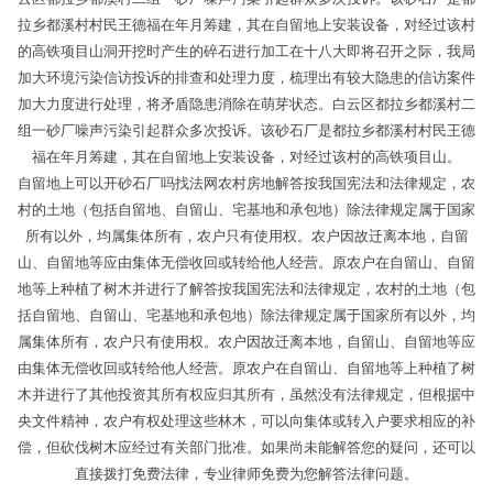
拉乡都溪村村民王德福在年月筹建，其在自留地上安装设备，对经过该村
的高铁项目山洞开挖时产生的碎石进行加工在十八大即将召开之际，我局
加大环境污染信访投诉的排查和处理力度，梳理出有较大隐患的信访案件
加大力度进行处理，将矛盾隐患消除在萌芽状态。白云区都拉乡都溪村二
组一砂厂噪声污染引起群众多次投诉。该砂石厂是都拉乡都溪村村民王德
福在年月筹建，其在自留地上安装设备，对经过该村的高铁项目山。
自留地上可以开砂石厂吗找法网农村房地解答按我国宪法和法律规定，农
村的土地（包括自留地、自留山、宅基地和承包地）除法律规定属于国家
所有以外，均属集体所有，农户只有使用权。农户因故迁离本地，自留
山、自留地等应由集体无偿收回或转给他人经营。原农户在自留山、自留
地等上种植了树木并进行了解答按我国宪法和法律规定，农村的土地（包
括自留地、自留山、宅基地和承包地）除法律规定属于国家所有以外，均
属集体所有，农户只有使用权。农户因故迁离本地，自留山、自留地等应
由集体无偿收回或转给他人经营。原农户在自留山、自留地等上种植了树
木并进行了其他投资其所有权应归其所有，虽然没有法律规定，但根据中
央文件精神，农户有权处理这些林木，可以向集体或转入户要求相应的补
偿，但砍伐树木应经过有关部门批准。如果尚未能解答您的疑问，还可以
直接拨打免费法律，专业律师免费为您解答法律问题。