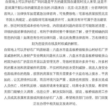
自留地上可以开砂石厂吗问题是平方的建筑我在建筑时没人来管,这是不
是就属于默认你的建筑是合法的.问题来自：北京-北京悬赏：分咨询时间
咨询人：法律快车如需紧急法律咨询，可免费致电：宅基地房屋按照北京
市国土局规定，必须取得宅基地建房许可，如果没有许可属于违法建筑
的，拆迁时按照成本价给与补偿。内容描述问题内容应尽可能陈述清楚，
详细的描述事情的经过，有利于律师对整个事情的了解，便于更精确的回
答您的问题！如果您有任何法律问题，请点此免费法律咨询，万名律师立
刻为您提供在线及时权威的解答。
自留地上可以开砂石厂吗原标题：六盘水市盘县板桥镇银汞山村砂石厂开
采威胁村民人身财产安全网友问题长久以来，六盘水市盘县板桥镇银汞山
村因为砂石厂的盲目开采以及管理无序，导致村里面许多井干枯，许多村
民的蓄水池和房梁被炸药震裂，不仅村民的饮水受到威胁，就连人身安全
也面临潜在的危险，损害的房屋在下雨天需要多个大盆在地上接水，平房
如此，让瓦房情何以堪。而且环境污染严重，道路也有损毁，曾多次造成
人员伤亡，经村民反映，镇政府请来专家鉴定，结果令多方质疑。希望有
关部门能够介入调查，信息公开，解决实际问题。据说，板桥镇政府工作
人员或其亲属有直接或间接在砂石厂入股，希望相关部门治理。部门回复
正在办理中相关贴文发表评论。