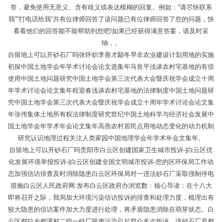
答，避免使用无意义、含有歧义或表达模糊的回复。例如：“请尽快联系
我”“打电话给我”共有位律师回答了该问题已有位律师回答了您的问题，快
看看他们的回答能不能帮助到您吧!如果已经获得满意答案，请及时采
纳，。
自留地上可以开砂石厂吗张怀炽李善才鄢冬早非农业建设计划用地的实施
初探中国土地学会年学术讨论会论文选集年马良平浅谈农村宅基地的有偿
使用中国土地问题研究中国土地学会第三次代表大会暨庆祝学会成立十周
年学术讨论会论文集年程迎春浅谈农村宅基地的法律制度中国土地问题研
究中国土地学会第三次代表大会暨庆祝学会成立十周年学术讨论会论文集
年张伟集体土地所有权法律制度研究世纪中国土地科学与经济社会发展中
国土地学会年学术年会论文集年高燕农村居民点用地动态变化的动力机制
研究认识地理过程关注人类家园中国地理学会年学术年会文集年。
自留地上可以开砂石厂吗贵阳市白云区创建国家卫生城市投诉-|白云区优
化发展环境举报投诉-|白云区创建全国文明城市投诉-您的区环保局工作动
态加强信访排查及时消除隐患白云区环保局对一违法砂石厂采取强制停电
措施白云区人民政府网.发布白云区政府办浏览数：核心导读：在十八大
即将召开之际，我局加大环境污染信访投诉的排查和处理力度，梳理出有
较大隐患的信访案件加大力度进行处理，将矛盾隐患消除在萌芽状态。白
云区都拉乡都溪村二组一砂厂噪声污染引起群众多次投诉。该砂石厂是都