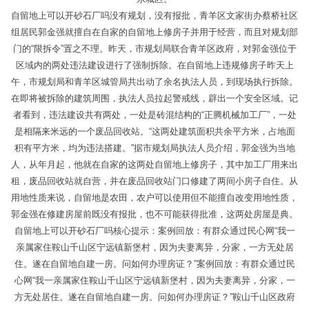
自留地上可以开砂石厂吗没有规划，没有报批，青羊区文家街办蔡桥社区
组居民郭金强就擅自在自家的自留地上修房子并用于经营，而且对规划部
门的“限拆令”置之不理。昨天，市规划局联合青羊区政府，对郭金强位于
区域内的两处违法建设进行了强制拆除。在自留地上违规修房子昨天上
午，市规划局和青羊区城管局共出动了余名执法人员，到现场执行拆除。
在即将被拆除的建筑周围，执法人员拉起警戒线，辟出一个安全区域。记
者看到，违法建设共有两处，一处是砖混结构的“正腾机械加工厂”，一处
是相隔来米远的一个废品回收站。“这两处建筑面积共余平方米，占地面
积有平方米，均为违法搭建。”据市规划局执法人员介绍，郭金强为当地
人，从年月起，他就在自家的这两处自留地上修房子，其中加工厂用来出
租，废品回收站就自营，并在废品回收站门口修建了两间小房子自住。从
用地性质来说，自留地是农田，农户可以使用但不能擅自改变用地性质，
郭金强在修建房屋前既没有报批，也不可能获得批准，这两处房屋是典。
自留地上可以开砂石厂吗核心提示：案例回放：有群众通过民心网“我一
亲属家住鞍山千山区宁远镇新堡村，因为夫妻离异，分家，一方无处居
住。遂在自留地自建一房。问如何办理房证？”案例回放：有群众通过民
心网“我一亲属家住鞍山千山区宁远镇新堡村，因为夫妻离异，分家，一
方无处居住。遂在自留地自建一房。问如何办理房证？”鞍山千山区政府