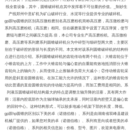
线全套设备，其中，圆锥破碎机在其中发挥着不可估量的价值。_制砂生
产线郑州中意矿机为矿山破碎行业、水泥等行业提供专业的破碎机。
gp跟hp圆锥的区别高压微粉磨别名高压磨粉机简称高压磨，高压微粉磨与
系列高压磨粉机（高压磨）相同。但在碾磨装置中设置了高压弹簧，使节
磨辊与磨环之间碾压力提高.倍，本公司专业生产高压磨粉机、高压微粉
磨、高压磨等系列磨系列圆锥破碎机分为中碎型与细碎型两大类，主要区
别在于破碎腔的形状与长度的不同。本文将对该系列圆锥破碎机的结构特
点进行总结介绍。系列圆锥破碎机的齿轮传动有两个特点：大锥齿轮位于
小锥齿轮的上方，工作中大锥齿轮与偏心套的自重能有效地抵消部分大锥
齿轮向上的轴向力，从而使得上止推轴承负荷大大减小；②传动锥齿轮采
用的是斜直齿圆锥齿轮。在加工能力允许的情况下，这种形式的锥齿轮传
动比普通的直齿圆锥齿轮的传动能力提高约倍，而加工费用是相同的。系
列液压圆锥破碎机结构最大的特点是调整主轴升降的活塞，其有两大作
用：活塞内腔底部作为主轴球轴承的支承座，同时活塞内腔壁又是偏心套
的回转中心。这种结构形式，可以较多地减小机架下部的长度，降低。
gp跟hp圆锥的区别以下美的卓（诺德伯格）、系列是由湖南省双峰县建设
机械厂提供的，如果您对美的卓（诺德伯格）、系列有意向或者想美的卓
（诺德伯格）、系列的相关信息如：价格、型号、图片，欢迎来电垂询、