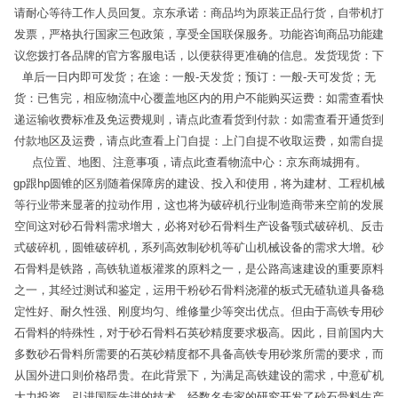
请耐心等待工作人员回复。京东承诺：商品均为原装正品行货，自带机打
发票，严格执行国家三包政策，享受全国联保服务。功能咨询商品功能建
议您拨打各品牌的官方客服电话，以便获得更准确的信息。发货现货：下
单后一日内即可发货；在途：一般-天发货；预订：一般-天可发货；无
货：已售完，相应物流中心覆盖地区内的用户不能购买运费：如需查看快
递运输收费标准及免运费规则，请点此查看货到付款：如需查看开通货到
付款地区及运费，请点此查看上门自提：上门自提不收取运费，如需自提
点位置、地图、注意事项，请点此查看物流中心：京东商城拥有。
gp跟hp圆锥的区别随着保障房的建设、投入和使用，将为建材、工程机械
等行业带来显著的拉动作用，这也将为破碎机行业制造商带来空前的发展
空间这对砂石骨料需求增大，必将对砂石骨料生产设备颚式破碎机、反击
式破碎机，圆锥破碎机，系列高效制砂机等矿山机械设备的需求大增。砂
石骨料是铁路，高铁轨道板灌浆的原料之一，是公路高速建设的重要原料
之一，其经过测试和鉴定，运用干粉砂石骨料浇灌的板式无碴轨道具备稳
定性好、耐久性强、刚度均匀、维修量少等突出优点。但由于高铁专用砂
石骨料的特殊性，对于砂石骨料石英砂精度要求极高。因此，目前国内大
多数砂石骨料所需要的石英砂精度都不具备高铁专用砂浆所需的要求，而
从国外进口则价格昂贵。在此背景下，为满足高铁建设的需求，中意矿机
大力投资，引进国际先进的技术，经数名专家的研究开发了砂石骨料生产