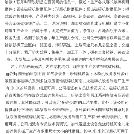
洽谈！联系时请说明是在百贸网的信息一、概述：生产各式鄂式破碎机耐
磨件；圆锥破碎机耐磨配件；球磨机耐磨配件；反击破碎机耐磨配件；锤
式破碎机耐磨件。产品种类分为：高锰钢、超高锰钢、高铬钢、高铬铸铁
等合金铸钢铸铁产品。二、详细说明：湖南省双峰县建设机械厂是专业化
铸造生产企业。始建于年，固定资产原值万，净值万，占地面积平方米，
设备先进，检测手段齐全，年生产能力余吨。公司位于湖南省双峰县三塘
铺镇朝枫工业区内，距国道、潭邵高速、上瑞高速只有几公里之遥，交通
十分便利。我厂势力雄厚，集生产、加工于一体，拥有全套铸钢、铸铁设
备、大型加工设备及相关检测手段,采用先进的“”法造型和消失模铸造工
艺，产品表面光洁，内在结构均匀。现主要生产各式鄂式破碎机。
gp跟hp圆锥的区别主营:加气块设备；粉碎机设备；木粉机设备系列多缸
液压圆锥破碎机系列多缸液压圆锥破碎机河南九龙破碎机设备制造厂生产
有.米.米的球磨机，细度可调，公司指派有专员技术员调试。破碎机美国
诺得贝格公司在旋盘式破碎机基础上，研制出高能层压系列多缸液压圆锥
破碎机，其性能优越，可以满足“多碎少磨”的工艺要求。此外，该公司还
提供系列中细碎用单缸液压圆锥破碎机。系列多缸液压圆锥破碎机系列多
缸液压圆锥破碎机河南九龙破碎机设备制造厂生产有.米.米的球磨机，细
度可调，公司指派有专员技术员调试。加气混凝土设备免烧砖机河南九龙
破碎机机械厂生产有多重尺寸大小的球磨机。其中.米.米的球磨机可用于