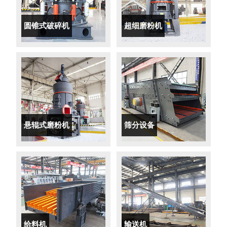
圆锥式破碎机
超细磨粉机
悬辊式磨粉机
筛分设备
给料机
输送机