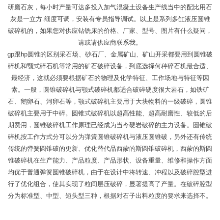
研磨石灰，每小时产量可达多投入加气混凝土设备生产线当中的配比用石
灰是一立方.细度可调，安装有专员指导调试。以上是系列多缸液压圆锥
破碎机的，如果您对供应钻铣床的价格、厂家、型号、图片有什么疑问，
请或请供应商联系我。
gp跟hp圆锥的区别采石场、砂石厂、金属矿山、矿山开采都要用到圆锥破
碎机和颚式碎石机等常用的矿石破碎设备，到底选择何种碎石机最合适、
最经济，这就必须要根据矿石的物理及化学特征、工作场地与特征等因
素。一般，圆锥破碎机与颚式破碎机都适合破碎硬度很大岩石，如铁矿
石、鹅卵石、河卵石等，颚式破碎机主要用于大块物料的一级破碎，圆锥
破碎机主要用于中碎。圆锥式破碎机以超高性能、超高耐磨性、较低的后
期费用，圆锥破碎机工作原理已经成为当今硬岩破碎的主力设备。圆锥破
碎机按工作方式分可以分为弹簧圆锥破碎机与液压圆锥破，另外还有传统
传统的弹簧圆锥破的更新、优化替代品西蒙的斯圆锥破碎机，西蒙的斯圆
锥破碎机在生产能力、产品粒度、产品形状、设备重量、维修和操作方面
均优于普通弹簧圆锥破碎机，由于在设计中将转速、冲程以及破碎腔型进
行了优化组合，使其实现了粒间层压破碎，显著提高了产量。在破碎腔型
分为标准型、中型、短头型三种，根据对石子出料粒度的要求来选择不。