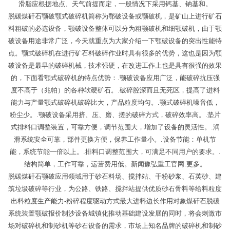
滑脂应根据地点、天气前提而定，一般情况下采用钙基、钠基和。
脱碳煤矸石颚破颚式破碎机简称为鄂破设备或颚破机，是矿山上进行矿石
料粗破的必选设备，颚破设备整体可以分为粗颚破机和细颚破机，由于颚
破设备用途非常广泛，今天就重点为大家介绍一下颚破设备的突出性能特
点。颚式破碎机在进行矿石料破碎作业时具有很多的优势，这也是因为颚
破设备是最早的破碎机械，技术强硬，在改进工作上也是具有很强的效果
的，下面看颚式破碎机的特点优势：.颚破设备应用广泛，能破碎抗压强
度不高于（兆帕）的各种软硬矿石。.破碎腔深而且无死区，提高了进料
能力与产量颚式破碎机破碎比大，产品粒度均匀。.颚式破碎机噪音低，
粉尘少。.颚破设备采用挤、压、磨、搓的破碎方式，破碎效率高。.垫片
式排料口调整装置，可靠方便，调节范围大，增加了设备的灵活性。.润
滑系统安全可靠，部件更换方便，保养工作量小。.设备节能：单机节
能，系统节能一倍以上。.排料口调整范围大，可满足不同用户的要求。.
结构简单，工作可靠，运营费用低。新闻豫弘重工官网.更多。
脱碳煤矸石颚破应用领域用于砂石料场、搅拌站、干粉砂浆、石英砂、建
筑垃圾破碎等行业，为公路、铁路、搅拌站提供优质砂石骨料等给料粒度
出料粒度生产能力-粉碎程度驱动方式最大进料边长作用对象煤矸石脱碳
系统装置颚破报价制沙设备城镇化推动基础建设发展的同时，将会刺激市
场对破碎机和制砂机等砂石设备的需求，市场上知名品牌的破碎机和制砂