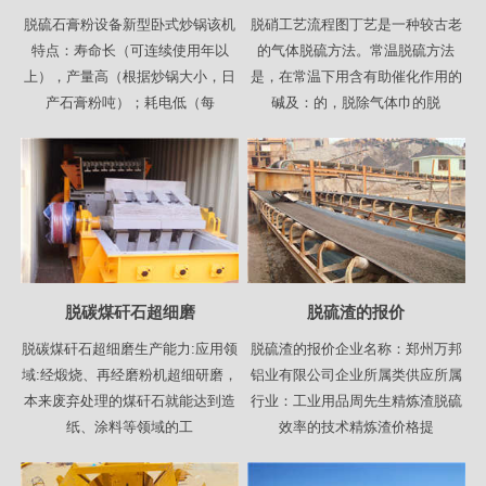
脱硫石膏粉设备新型卧式炒锅该机
脱硝工艺流程图丁艺是一种较古老
特点：寿命长（可连续使用年以
的气体脱硫方法。常温脱硫方法
上），产量高（根据炒锅大小，日
是，在常温下用含有助催化作用的
产石膏粉吨）；耗电低（每
碱及：的，脱除气体巾的脱
脱碳煤矸石超细磨
脱硫渣的报价
脱碳煤矸石超细磨生产能力:应用领
脱硫渣的报价企业名称：郑州万邦
域:经煅烧、再经磨粉机超细研磨，
铝业有限公司企业所属类供应所属
本来废弃处理的煤矸石就能达到造
行业：工业用品周先生精炼渣脱硫
纸、涂料等领域的工
效率的技术精炼渣价格提