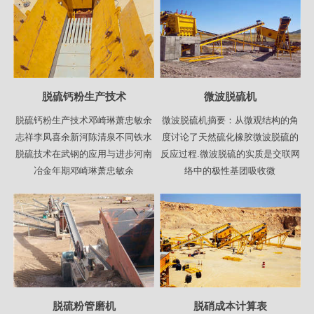
脱硫钙粉生产技术
微波脱硫机
脱硫钙粉生产技术邓崎琳萧忠敏余
微波脱硫机摘要：从微观结构的角
志祥李凤喜余新河陈清泉不同铁水
度讨论了天然硫化橡胶微波脱硫的
脱硫技术在武钢的应用与进步河南
反应过程.微波脱硫的实质是交联网
冶金年期邓崎琳萧忠敏余
络中的极性基团吸收微
脱硫粉管磨机
脱硝成本计算表