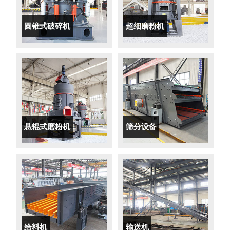
圆锥式破碎机
超细磨粉机
悬辊式磨粉机
筛分设备
给料机
输送机