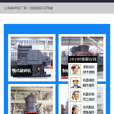
上海破碎机厂家
/
脱碳煤矸石颚破
颚式破碎机
制砂机