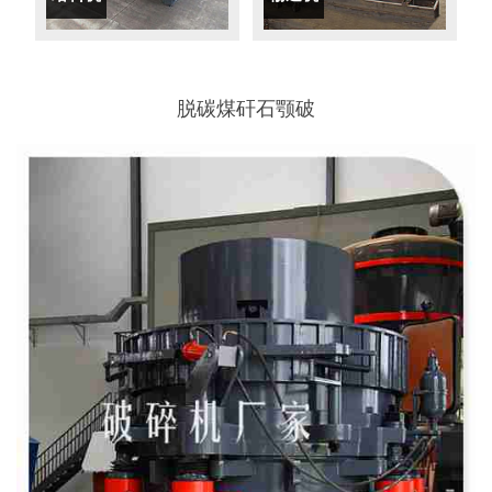
脱碳煤矸石颚破